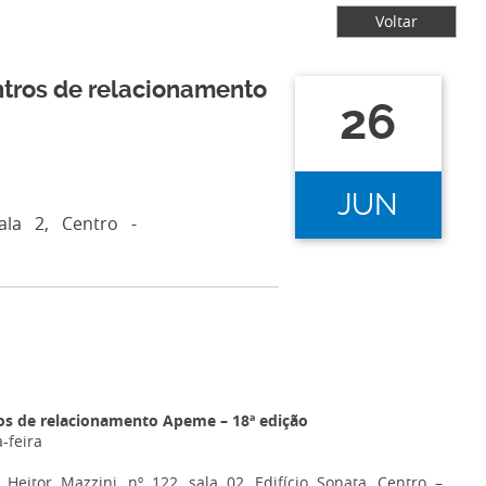
Voltar
tros de relacionamento
26
JUN
ala 2, Centro -
s de relacionamento Apeme – 18ª edição
-feira
Heitor Mazzini, nº 122, sala 02, Edifício Sonata, Centro –