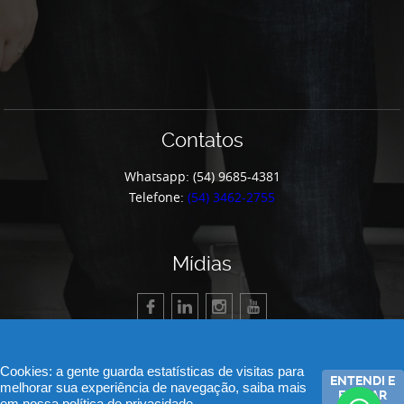
Contatos
Whatsapp: (54) 9685-4381
Telefone:
(54) 3462-2755
Mídias
Cookies: a gente guarda estatísticas de visitas para
ENTENDI E
melhorar sua experiência de navegação, saiba mais
FECHAR
© 2026 Apeme - Associação de Pequenas e Médias Empresas de Garibaldi.
em nossa
política de privacidade.