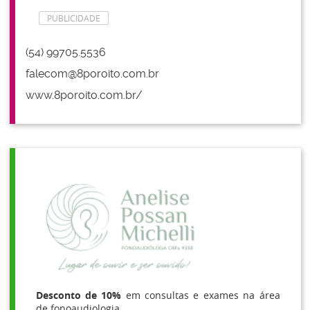
PUBLICIDADE
(54) 99705.5536
falecom@8poroito.com.br
www.8poroito.com.br/
Desconto de 10%
em consultas e exames na área
de fonoaudiologia.