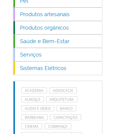
Pet
Produtos artesanais
Produtos orgânicos
Saúde e Bem-Estar
Serviços
Sistemas Elétricos
ACADEMIA
ADVOCACIA
ALMOÇO
ARQUITETURA
ÁUDIO E VÍDEO
BANCO
BARBEARIA
CAPACITAÇÃO
CINEMA
COBRANÇA