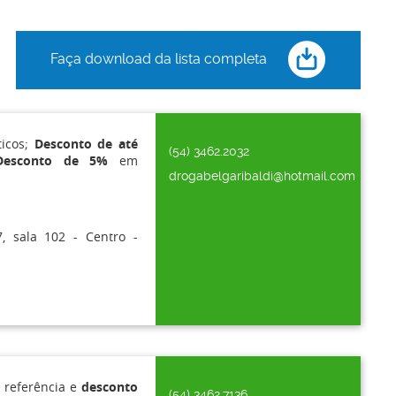
Faça download da lista completa
icos;
Desconto de até
(54) 3462.2032
Desconto de 5%
em
drogabelgaribaldi@hotmail.com
, sala 102 - Centro -
referência e
desconto
(54) 3462.7136