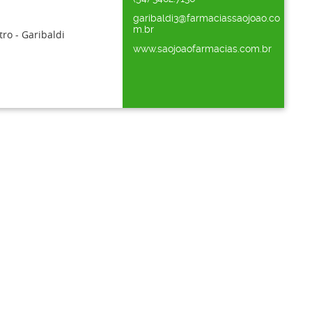
garibaldi3@farmaciassaojoao.co
m.br
ro - Garibaldi
www.saojoaofarmacias.com.br