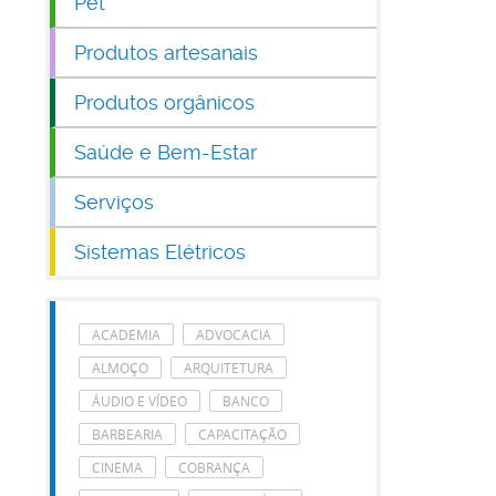
Pet
Produtos artesanais
Produtos orgânicos
Saúde e Bem-Estar
Serviços
Sistemas Elétricos
ACADEMIA
ADVOCACIA
ALMOÇO
ARQUITETURA
ÁUDIO E VÍDEO
BANCO
BARBEARIA
CAPACITAÇÃO
CINEMA
COBRANÇA