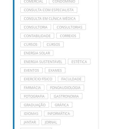
COMERCIAL
CONDOMÍNIO
CONSULTA COM ESPECIALISTA
CONSULTA EM CLÍNICA MÉDICA
CONSULTORIA
CONSULTORIAS
CONTABILIDADE
CORREIOS
CURSOS
CURSOS
ENERGIA SOLAR
ENERGIA SUSTENTÁVEL
ESTÉTICA
EVENTOS
EXAMES
EXERCÍCIO FÍSICO
FACULDADE
FARMÁCIA
FONOAUDIOLOGIA
FOTOGRAFIA
GASTRONOMIA
GRADUAÇÃO
GRÁFICA
IDIOMAS
INFORMÁTICA
JANTAR
JORNAL