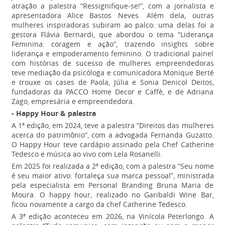
atração a palestra “Ressignifique-se!”, com a jornalista e
apresentadora Alice Bastos Neves. Além dela, outras
mulheres inspiradoras subiram ao palco: uma delas foi a
gestora Flávia Bernardi, que abordou o tema “Liderança
Feminina: coragem e ação”, trazendo insights sobre
liderança e empoderamento feminino. O tradicional painel
com histórias de sucesso de mulheres empreendedoras
teve mediação da psicóloga e comunicadora Monique Berté
e trouxe os cases de Paola, Júlia e Sonia Denicol Deitos,
fundadoras da PACCO Home Decor e Caffè, e de Adriana
Zago, empresária e empreendedora.
- Happy Hour & palestra
A 1ª edição, em 2024, teve a palestra “Direitos das mulheres
acerca do patrimônio”, com a advogada Fernanda Guzatto.
O Happy Hour teve cardápio assinado pela Chef Catherine
Tedesco e música ao vivo com Lela Rosanelli.
Em 2025 foi realizada a 2ª edição, com a palestra “Seu nome
é seu maior ativo: fortaleça sua marca pessoal”, ministrada
pela especialista em Personal Branding Bruna Maria de
Moura. O happy hour, realizado no Garibaldi Wine Bar,
ficou novamente a cargo da chef Catherine Tedesco.
A 3ª edição aconteceu em 2026, na Vinícola Peterlongo. A