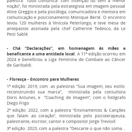
palestra “Tudo comunica: com intenção ou sem a menor
noção”, foi ministrada pela estrategista em imagem pessoal
Aline Greggio e pela psicóloga, comunicadora e mentora em
comunicação e posicionamento Monique Berté. O encontro
levou 120 mulheres à Vinícola Peterlongo, e teve mesa de
antepastos assinada pela chef Catherine Tedesco, da Le
Petit Sablé.
- Chá “Declarações”, em homenagem às mães e
beneficente a uma entidade local
. A 11ª edição ocorreu em
2024 e beneficiou a Liga Feminina de Combate ao Câncer
de Garibaldi.
- Floresça - Encontro para Mulheres
1ª edição: 2019, com as palestras “Sua imagem, seu estilo:
reconstruindo sua marca”, ministrada pela consultora
Doris Antunes, e “Coaching de Imagem”, com o fotógrafo
Diego Frigo
2ª edição: 2022, com a palestra “Ensinamentos & Canções
que falam ao coração”, ministrada pelo psicoterapeuta,
palestrante, escritor, cantor e compositor Jorge Trevisol
3ª edição: 2023, com a palestra “Descarte o que não soma...