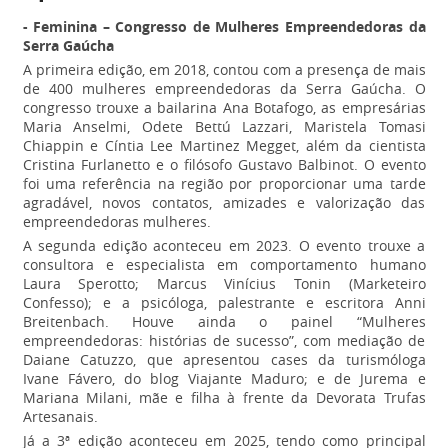
- Feminina – Congresso de Mulheres Empreendedoras da
Serra Gaúcha
A primeira edição, em 2018, contou com a presença de mais
de 400 mulheres empreendedoras da Serra Gaúcha. O
congresso trouxe a bailarina Ana Botafogo, as empresárias
Maria Anselmi, Odete Bettú Lazzari, Maristela Tomasi
Chiappin e Cíntia Lee Martinez Megget, além da cientista
Cristina Furlanetto e o filósofo Gustavo Balbinot. O evento
foi uma referência na região por proporcionar uma tarde
agradável, novos contatos, amizades e valorização das
empreendedoras mulheres.
A segunda edição aconteceu em 2023. O evento trouxe a
consultora e especialista em comportamento humano
Laura Sperotto; Marcus Vinícius Tonin (Marketeiro
Confesso); e a psicóloga, palestrante e escritora Anni
Breitenbach. Houve ainda o painel “Mulheres
empreendedoras: histórias de sucesso”, com mediação de
Daiane Catuzzo, que apresentou cases da turismóloga
Ivane Fávero, do blog Viajante Maduro; e de Jurema e
Mariana Milani, mãe e filha à frente da Devorata Trufas
Artesanais.
Já a 3ª edição aconteceu em 2025, tendo como principal