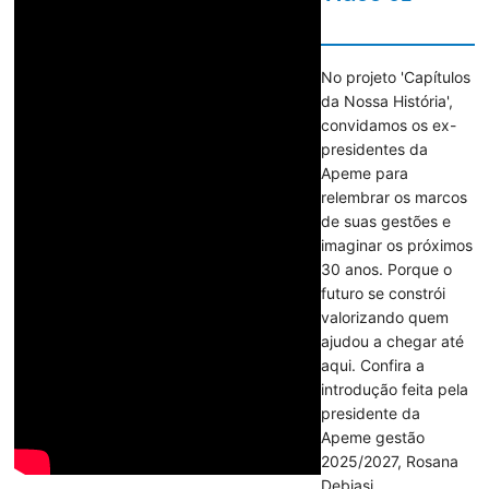
No projeto 'Capítulos
da Nossa História',
convidamos os ex-
presidentes da
Apeme para
relembrar os marcos
de suas gestões e
imaginar os próximos
30 anos. Porque o
futuro se constrói
valorizando quem
ajudou a chegar até
aqui. Confira a
introdução feita pela
presidente da
Apeme gestão
2025/2027, Rosana
Debiasi