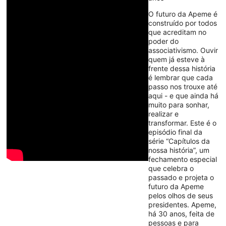
O futuro da Apeme é
construído por todos
que acreditam no
poder do
associativismo. Ouvir
quem já esteve à
frente dessa história
é lembrar que cada
passo nos trouxe até
aqui - e que ainda há
muito para sonhar,
realizar e
transformar. Este é o
episódio final da
série “Capítulos da
nossa história”, um
fechamento especial
que celebra o
passado e projeta o
futuro da Apeme
pelos olhos de seus
presidentes. Apeme,
há 30 anos, feita de
pessoas e para