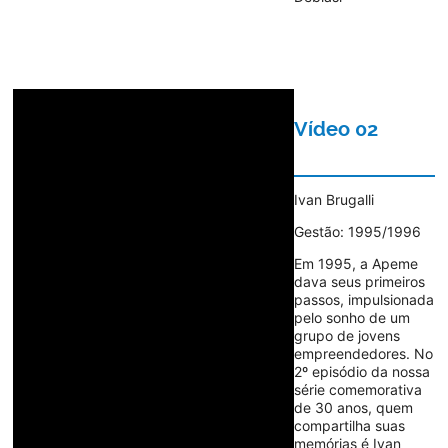
Vídeo 02
Ivan Brugalli
Gestão: 1995/1996
Em 1995, a Apeme
dava seus primeiros
passos, impulsionada
pelo sonho de um
grupo de jovens
empreendedores. No
2º episódio da nossa
série comemorativa
de 30 anos, quem
compartilha suas
memórias é Ivan