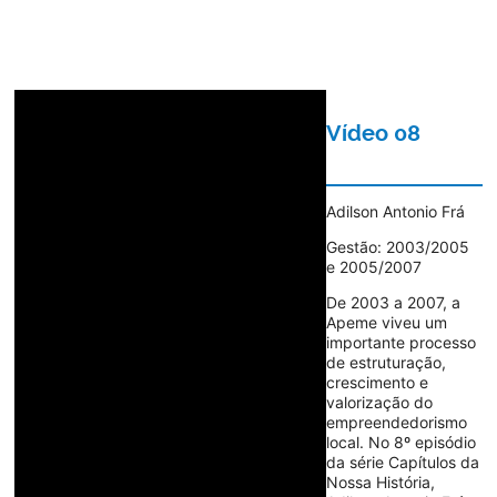
Vídeo 08
Adilson Antonio Frá
Gestão: 2003/2005
e 2005/2007
De 2003 a 2007, a
Apeme viveu um
importante processo
de estruturação,
crescimento e
valorização do
empreendedorismo
local. No 8º episódio
da série Capítulos da
Nossa História,