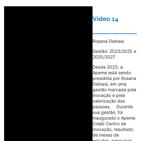
Vídeo 14
Rosana Debiasi
Gestão: 2023/2025 e
2025/2027
Desde 2023, a
Apeme está sendo
presidida por Rosana
Debiasi, em uma
gestão marcada pela
inovação e pela
valorização das
pessoas. ⠀ Durante
sua gestão, foi
inaugurado o Apeme
Colab Centro de
Inovação, resultado
de meses de
estudos, pesquisas,