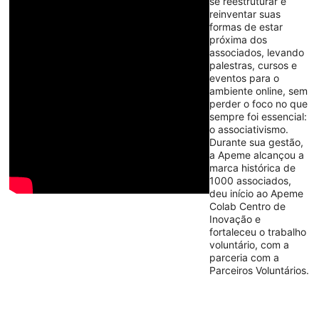
se reestruturar e
reinventar suas
formas de estar
próxima dos
associados, levando
palestras, cursos e
eventos para o
ambiente online, sem
perder o foco no que
sempre foi essencial:
o associativismo.
Durante sua gestão,
a Apeme alcançou a
marca histórica de
1000 associados,
deu início ao Apeme
Colab Centro de
Inovação e
fortaleceu o trabalho
voluntário, com a
parceria com a
Parceiros Voluntários.