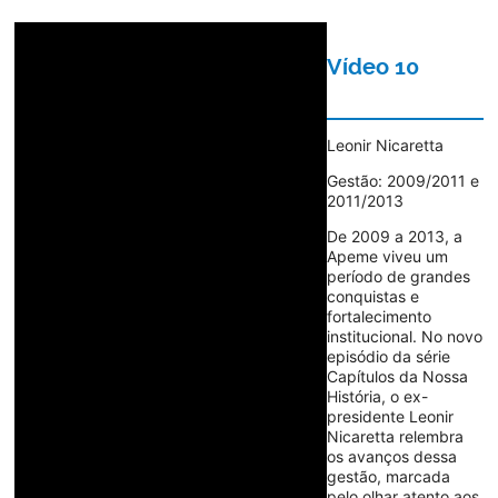
Vídeo 10
Leonir Nicaretta
Gestão: 2009/2011 e
2011/2013
De 2009 a 2013, a
Apeme viveu um
período de grandes
conquistas e
fortalecimento
institucional. No novo
episódio da série
Capítulos da Nossa
História, o ex-
presidente Leonir
Nicaretta relembra
os avanços dessa
gestão, marcada
pelo olhar atento aos