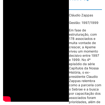
Cláudio Zappas
Gestão: 1997/1999
Em fase de
estruturação, com
178 associados e
muita vontade de
crescer, a Apeme
viveu um momento
decisivo entre 1997
e 1999. No 4º
episódio da série
Capítulos da Nossa
História, o ex-
presidente Claudio
Zappas relembra
como a parceria com
o Sebrae e a busca
por capacitação dos
associados foram
prioridades, além de