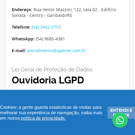
Endereço:
Rua Heitor Mazzini, 122, sala 02 - Edifício
Sonata - Centro - Garibaldi/RS
Telefone:
(54) 3462-2755
WhatsApp:
(54) 9685-4381
E-mail:
atendimento@apeme.com.br
Lei Geral de Proteção de Dados:
Ouvidoria LGPD
Telefone:
(54) 3462-2755
| WhatsApp:
(54) 9 9662-2602
E-mail:
administrativo@apeme.com.br
Cookies: a gente guarda estatísticas de visitas para
ENTENDI E
melhorar sua experiência de navegação, saiba mais
FECHAR
em nossa
política de privacidade.
Leila Chesini
Encarregada para atuar como comunicação entre
controlador, titular de dados e ANPD.