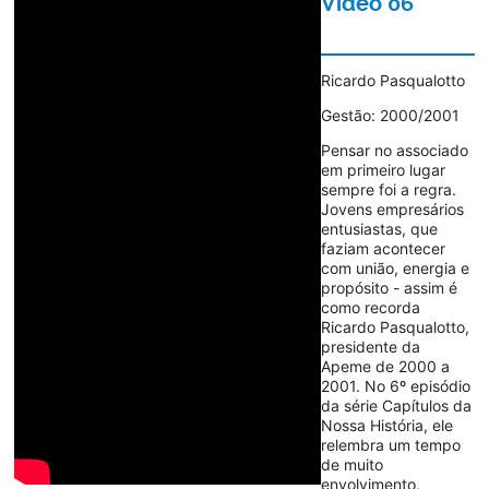
Vídeo 06
Ricardo Pasqualotto
Gestão: 2000/2001
Pensar no associado
em primeiro lugar
sempre foi a regra.
Jovens empresários
entusiastas, que
faziam acontecer
com união, energia e
propósito - assim é
como recorda
Ricardo Pasqualotto,
presidente da
Apeme de 2000 a
2001. No 6º episódio
da série Capítulos da
Nossa História, ele
relembra um tempo
de muito
envolvimento,