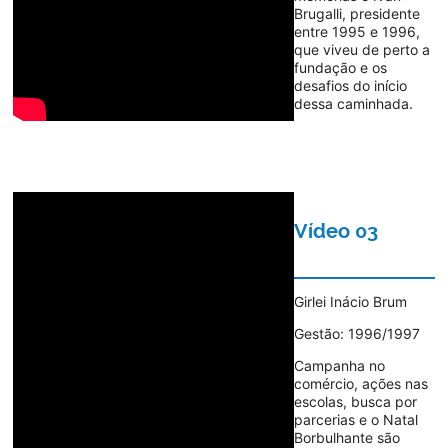
Brugalli, presidente
entre 1995 e 1996,
que viveu de perto a
fundação e os
desafios do início
dessa caminhada.
Vídeo 03
Girlei Inácio Brum
Gestão: 1996/1997
Campanha no
comércio, ações nas
escolas, busca por
parcerias e o Natal
Borbulhante são