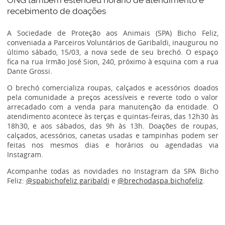
ONG também estendeu horário de atendimento e
recebimento de doações
A Sociedade de Proteção aos Animais (SPA) Bicho Feliz,
conveniada a Parceiros Voluntários de Garibaldi, inaugurou no
último sábado, 15/03, a nova sede de seu brechó. O espaço
fica na rua Irmão José Sion, 240, próximo à esquina com a rua
Dante Grossi.
O brechó comercializa roupas, calçados e acessórios doados
pela comunidade a preços acessíveis e reverte todo o valor
arrecadado com a venda para manutenção da entidade. O
atendimento acontece às terças e quintas-feiras, das 12h30 às
18h30, e aos sábados, das 9h às 13h. Doações de roupas,
calçados, acessórios, canetas usadas e tampinhas podem ser
feitas nos mesmos dias e horários ou agendadas via
Instagram.
Acompanhe todas as novidades no Instagram da SPA Bicho
Feliz:
@spabichofeliz.garibaldi
e
@brechodaspa.bichofeliz
.