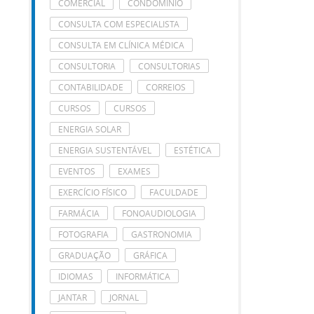
COMERCIAL
CONDOMÍNIO
CONSULTA COM ESPECIALISTA
CONSULTA EM CLÍNICA MÉDICA
CONSULTORIA
CONSULTORIAS
CONTABILIDADE
CORREIOS
CURSOS
CURSOS
ENERGIA SOLAR
ENERGIA SUSTENTÁVEL
ESTÉTICA
EVENTOS
EXAMES
EXERCÍCIO FÍSICO
FACULDADE
FARMÁCIA
FONOAUDIOLOGIA
FOTOGRAFIA
GASTRONOMIA
GRADUAÇÃO
GRÁFICA
IDIOMAS
INFORMÁTICA
JANTAR
JORNAL