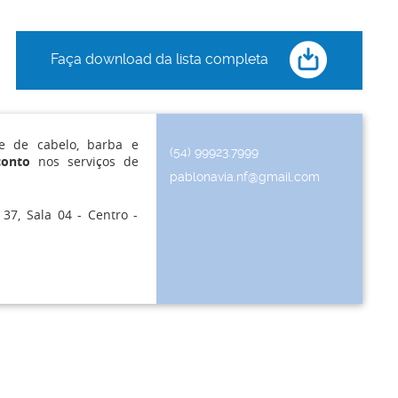
Faça download da lista completa
te de cabelo, barba e
(54) 99923.7999
conto
nos serviços de
pablonavia.nf@gmail.com
37, Sala 04 - Centro -