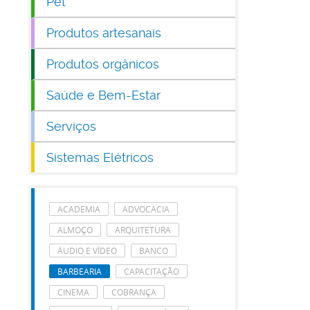
Pet
Produtos artesanais
Produtos orgânicos
Saúde e Bem-Estar
Serviços
Sistemas Elétricos
ACADEMIA
ADVOCACIA
ALMOÇO
ARQUITETURA
ÁUDIO E VÍDEO
BANCO
BARBEARIA
CAPACITAÇÃO
CINEMA
COBRANÇA