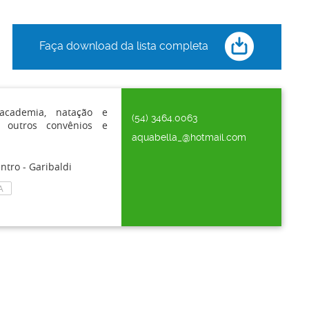
Faça download da lista completa
cademia, natação e
(54) 3464.0063
a outros convênios e
aquabella_@hotmail.com
ntro - Garibaldi
A