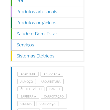
Pet
Produtos artesanais
Produtos orgânicos
Saúde e Bem-Estar
Serviços
Sistemas Elétricos
ACADEMIA
ADVOCACIA
ALMOÇO
ARQUITETURA
ÁUDIO E VÍDEO
BANCO
BARBEARIA
CAPACITAÇÃO
CINEMA
COBRANÇA