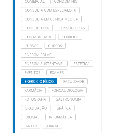
COMERCIAL
CONDOMÍNIO
CONSULTA COM ESPECIALISTA
CONSULTA EM CLÍNICA MÉDICA
CONSULTORIA
CONSULTORIAS
CONTABILIDADE
CORREIOS
CURSOS
CURSOS
ENERGIA SOLAR
ENERGIA SUSTENTÁVEL
ESTÉTICA
EVENTOS
EXAMES
EXERCÍCIO FÍSICO
FACULDADE
FARMÁCIA
FONOAUDIOLOGIA
FOTOGRAFIA
GASTRONOMIA
GRADUAÇÃO
GRÁFICA
IDIOMAS
INFORMÁTICA
JANTAR
JORNAL