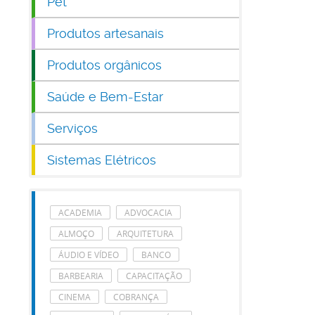
Pet
Produtos artesanais
Produtos orgânicos
Saúde e Bem-Estar
Serviços
Sistemas Elétricos
ACADEMIA
ADVOCACIA
ALMOÇO
ARQUITETURA
ÁUDIO E VÍDEO
BANCO
BARBEARIA
CAPACITAÇÃO
CINEMA
COBRANÇA