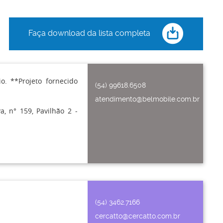
Faça download da lista completa
io. **Projeto fornecido
(54) 99618.6508
atendimento@belmobile.com.br
, n° 159, Pavilhão 2 -
(54) 3462.7166
cercatto@cercatto.com.br