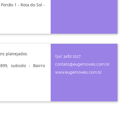
ortão 1 - Rota do Sol -
eis planejados.
(54) 3462.1527
contato@eugemoveis.com.br
9, subsolo - Bairro
www.eugemoveis.com.br