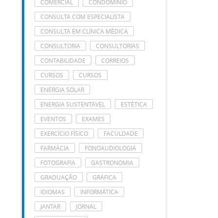
COMERCIAL
CONDOMÍNIO
CONSULTA COM ESPECIALISTA
CONSULTA EM CLÍNICA MÉDICA
CONSULTORIA
CONSULTORIAS
CONTABILIDADE
CORREIOS
CURSOS
CURSOS
ENERGIA SOLAR
ENERGIA SUSTENTÁVEL
ESTÉTICA
EVENTOS
EXAMES
EXERCÍCIO FÍSICO
FACULDADE
FARMÁCIA
FONOAUDIOLOGIA
FOTOGRAFIA
GASTRONOMIA
GRADUAÇÃO
GRÁFICA
IDIOMAS
INFORMÁTICA
JANTAR
JORNAL