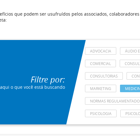
fícios que podem ser usufruídos pelos associados, colaboradores
eta:
ADVOCACIA
ÁUDIO E
COMERCIAL
CONSULT
CONSULTORIAS
CON
Filtre por:
 aqui o que você está buscando
MARKETING
MEDICI
NORMAS REGULAMENTADO
PSICOLOGIA
PSICOL