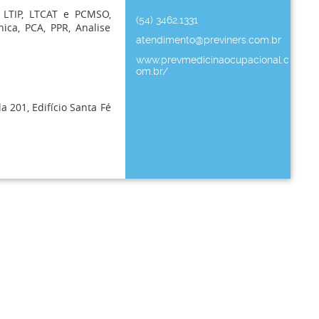
 LTIP, LTCAT e PCMSO,
(54) 3462.1331
ica, PCA, PPR, Analise
atendimento@previners.com.br
www.prevmedicinaocupacional.c
om.br/
la 201, Edifício Santa Fé