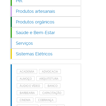
Pet
Produtos artesanais
Produtos orgânicos
Saúde e Bem-Estar
Serviços
Sistemas Elétricos
ACADEMIA
ADVOCACIA
ALMOÇO
ARQUITETURA
ÁUDIO E VÍDEO
BANCO
BARBEARIA
CAPACITAÇÃO
CINEMA
COBRANÇA