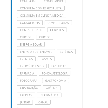
COMERCIAL
CONDOMÍNIO
CONSULTA COM ESPECIALISTA
CONSULTA EM CLÍNICA MÉDICA
CONSULTORIA
CONSULTORIAS
CONTABILIDADE
CORREIOS
CURSOS
CURSOS
ENERGIA SOLAR
ENERGIA SUSTENTÁVEL
ESTÉTICA
EVENTOS
EXAMES
EXERCÍCIO FÍSICO
FACULDADE
FARMÁCIA
FONOAUDIOLOGIA
FOTOGRAFIA
GASTRONOMIA
GRADUAÇÃO
GRÁFICA
IDIOMAS
INFORMÁTICA
JANTAR
JORNAL