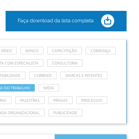
Faça download da lista completa
 VÍDEO
BANCO
CAPACITAÇÃO
COBRANÇA
A COM ESPECIALISTA
CONSULTORIA
TABILIDADE
CORREIOS
MARCAS E PATENTES
NA DO TRABALHO
MÍDIA
RAS
PALESTRAS
PRAGAS
PROCESSOS
OGIA ORGANIZACIONAL
PUBLICIDADE