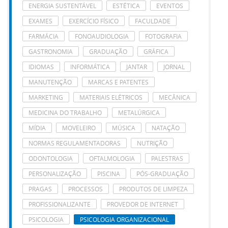
ENERGIA SUSTENTÁVEL
ESTÉTICA
EVENTOS
EXAMES
EXERCÍCIO FÍSICO
FACULDADE
FARMÁCIA
FONOAUDIOLOGIA
FOTOGRAFIA
GASTRONOMIA
GRADUAÇÃO
GRÁFICA
IDIOMAS
INFORMÁTICA
JANTAR
JORNAL
MANUTENÇÃO
MARCAS E PATENTES
MARKETING
MATERIAIS ELÉTRICOS
MECÂNICA
MEDICINA DO TRABALHO
METALÚRGICA
MÍDIA
MOVELEIRO
MÚSICA
NATAÇÃO
NORMAS REGULAMENTADORAS
NUTRIÇÃO
ODONTOLOGIA
OFTALMOLOGIA
PALESTRAS
PERSONALIZAÇÃO
PISCINA
PÓS-GRADUAÇÃO
PRAGAS
PROCESSOS
PRODUTOS DE LIMPEZA
PROFISSIONALIZANTE
PROVEDOR DE INTERNET
PSICOLOGIA
PSICOLOGIA ORGANIZACIONAL